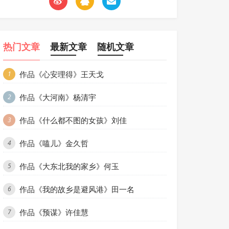
热门文章
最新文章
随机文章
作品《心安理得》王天戈
1
作品《大河南》杨清宇
2
作品《什么都不图的女孩》刘佳
3
作品《嗑儿》金久哲
4
作品《大东北我的家乡》何玉
5
作品《我的故乡是避风港》田一名
6
作品《预谋》许佳慧
7