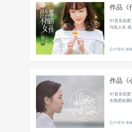
作品《
91音乐负
与实人生 
所有最干净
夜晚心痛...
91音乐-老
作品《
91音乐负
生熟悉轮廓
错只是你太
的借口...
91音乐-老