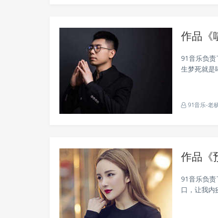
作品《
91音乐负
生梦死就是
了钱仇人三
一直在坚强..
91音乐-老
作品《
91音乐负
口，让我内
说出口既然
没有继续的..