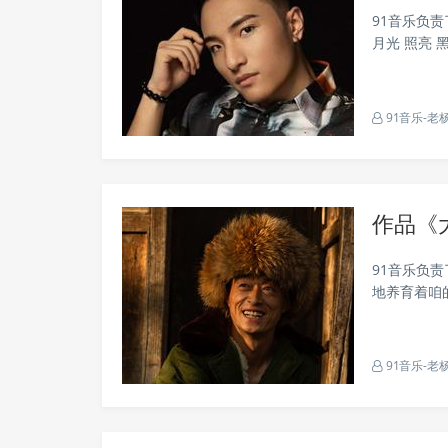
91音乐负
月光 照亮 
遮住陈旧的瓦
91音乐-老
作品《
91音乐负
地养育着咱
上白云飘荡
喜洋洋大东..
91音乐-老