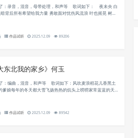
责了：录音，混音，母带处理，和声等 歌词如下： 夜未央 白
黑暗背后所有希望给我力量 勇敢面对忧伤风流浪 叶也摇晃 树影
房那是我的故乡...
杨
作品试听
2025.12.09
89206
大东北我的家乡》何玉
责了：编曲，混音，和声等 歌词如下：风吹麦浪稻花儿香黑土
的爹娘每年的冬天都大雪飞扬热热的炕头上唠唠家常蓝蓝的天
清澈的小河在潺潺流淌东北人爱吃那酸菜血肠秧歌扭起来人们
.
杨
作品试听
2025.12.09
89542