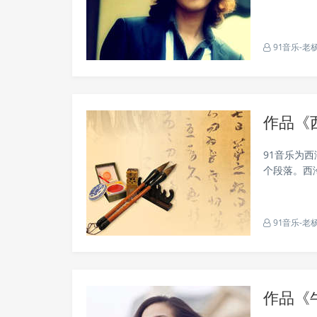
匆匆转身去 我
91音乐-老
作品《
91音乐为西
个段落。西
之、王福庵
以“保存金石
91音乐-老
作品《