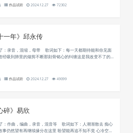
杨
作品试听
2024.12.27
72302
十一年》邱永传
责了：录音，混缩，母带 歌词如下：每一天都期待能和你见面
曾经吸到肺里的烟剪不断那刻骨铭心的纠缠这是我改变不了的
是我最遥远的从前想起我刚看到你当初的第一眼那一天已藏在
.
杨
作品试听
2024.12.27
49099
心碎》易欣
责了：作曲，编曲，录音，混音等 歌词如下：人潮渐散去 痴心
故事仍然望有再继续缘分在这里 盼望能再追不知不觉 心冷空虚