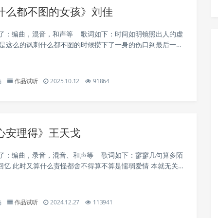
什么都不图的女孩》刘佳
责了：编曲，混音，和声等 歌词如下：时间如明镜照出人的虚
就是这么的讽刺什么都不图的时候攒下了一身的伤口到最后一无
的爱是被践踏的洁白最单纯的心被摔成满地残骸无数个内耗的
杨
作品试听
2025.10.12
91864
心安理得》王天戈
责了：编曲，录音，混音、和声等 歌词如下：寥寥几句算多陌
回忆 此时又算什么责怪都舍不得算不算是懦弱爱情 本就无关对
粗心大意忽略了我的感受只是我太执着在意拥有你给的温柔你
杨
作品试听
2024.12.27
113941