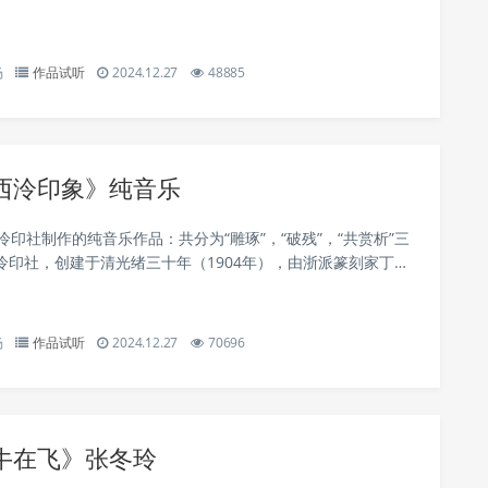
默然允许独剩低心痛自我默默承受了罪Ha...........
杨
作品试听
2024.12.27
48885
西泠印象》纯音乐
泠印社制作的纯音乐作品：共分为“雕琢”，“破残”，“共赏析”三
泠印社，创建于清光绪三十年（1904年），由浙派篆刻家丁辅
、吴隐、叶为铭等召集同人发起创建，吴昌硕为第一任社长。
，研究印学，兼及书画”...
杨
作品试听
2024.12.27
70696
牛在飞》张冬玲