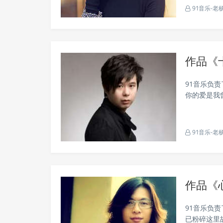
91音乐-老
作品《
91音乐负
你的爱是我
永远十一年
我的心里面..
91音乐-老
作品《
91音乐负
已粉碎这里