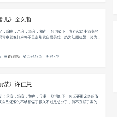
嗑儿》金久哲
责了：编曲，录音，混音，和声 歌词如下：青春献给小酒桌醉
喝青春就像打麻将不是点炮就自摸英雄一怒为红颜红颜一笑为
千奈我何天逍地遥自成佛男人不用太时尚但是得有男人样男人
.
杨
作品试听
2024.12.27
91770
预谋》许佳慧
责了：录音，混音，和声，母带 歌词如下：何必要那么多的借
疚自己还爱的不够预谋了很久不过是想分手，何不直截了当的
你非要你的自由，挽留也会让我委屈到最后煎熬了这么久，已
.