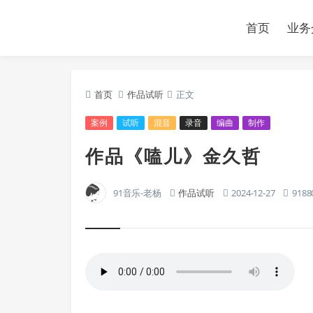
首页
业务
首页
作品试听
正文
案例
试听
混音
录音
编曲
制作
作品《嗑儿》金久哲
91音乐-老杨
作品试听
2024-12-27
9188