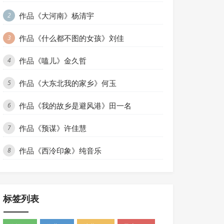
作品《大河南》杨清宇
2
作品《什么都不图的女孩》刘佳
3
作品《嗑儿》金久哲
4
作品《大东北我的家乡》何玉
5
作品《我的故乡是避风港》田一名
6
作品《预谋》许佳慧
7
作品《西泠印象》纯音乐
8
标签列表