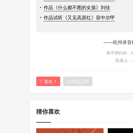
•
作品《什么都不图的女孩》刘佳
•
作品试听《又见高原红》容中尔甲
——杭州录音
有不明白的，
联系人：老杨
喜欢
1
评论已闭
猜你喜欢