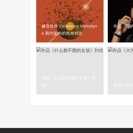
修音软件 Celemony Melodyn
作品《我
e 两代架构的简单对比
一名
作品《什么都不图的女孩》刘
佳
作品《大