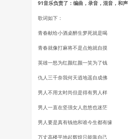
91音乐负责了：编曲，录音，混音，和声
歌词如下：
青春献给小酒桌醉生梦死就是喝
青春就像打麻将不是点炮就自摸
英雄一怒为红颜红颜一笑为了钱
仇人三千奈我何天逍地遥自成佛
男人不用太时尚但是得有男人样
男人一直在坚强女人忽悠也迷茫
男人要是真有钱他和谁今生都有缘
万丈高楼平地起辉煌只能靠自己