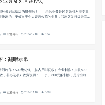
歌业务常见问题FAQ
那种做到出版级的服务吗？ 录歌业务是91音乐针对非专业
者推出的、更倾向于个人娱乐收藏的业务，和出版发行级录音
的区别。出版级别的录音和制作要求很高，一首歌有时...
杨
业务介绍
2024.12.09
6246
绍：翻唱录歌
普通制作：500元/小时（按占用时间收）专业制作：加收800
首收，非必选项）收费说明： （1）800元的制作，是专业制
级。主要区别是精修人声（类似照片修片），可以不选，没法
..
杨
业务介绍
2024.11.09
6007