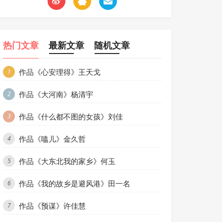
热门文章
最新文章
随机文章
作品《心安理得》王天戈
1
作品《大河南》杨清宇
2
作品《什么都不图的女孩》刘佳
3
作品《嗑儿》金久哲
4
作品《大东北我的家乡》何玉
5
作品《我的故乡是避风港》田一名
6
作品《预谋》许佳慧
7