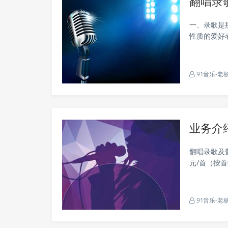
翻唱录
一、录歌是
性质的爱好
混音有明显
91音乐-老
业务介
翻唱录歌及
元/首（按
作，准出版
当时带走。&.
91音乐-老