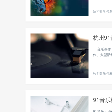
91音乐-老
杭州9
音乐创作：
作、大型活
风格的编曲、
91音乐-老
91音
91音乐：地