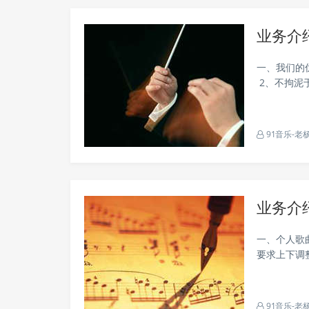
业务介
一、我们的
2、不拘泥
们都是和...
91音乐-老
业务介
一、个人歌
要求上下调
定金：50% .
91音乐-老