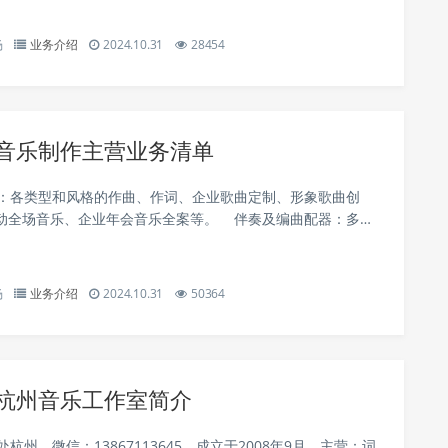
杨
业务介绍
2024.10.31
28454
1音乐制作主营业务清单
各类型和风格的作曲、作词、企业歌曲定制、形象歌曲创
动全场音乐、企业年会音乐全案等。 伴奏及编曲配器：多种
配器、midi制作、乐器演奏、电子舞曲制作，DJ版...
杨
业务介绍
2024.10.31
50364
乐杭州音乐工作室简介
处杭州。微信：13867113645，成立于2008年9月。主营：词