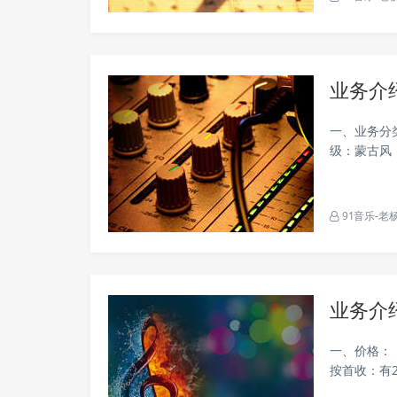
业务介
一、业务分
级：蒙古风
91音乐-老
业务介
一、价格：
按首收：有2