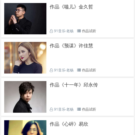
作品《嗑儿》金久哲
91音乐-老杨
作品试听
作品《预谋》许佳慧
91音乐-老杨
作品试听
作品《十一年》邱永传
91音乐-老杨
作品试听
作品《心碎》易欣