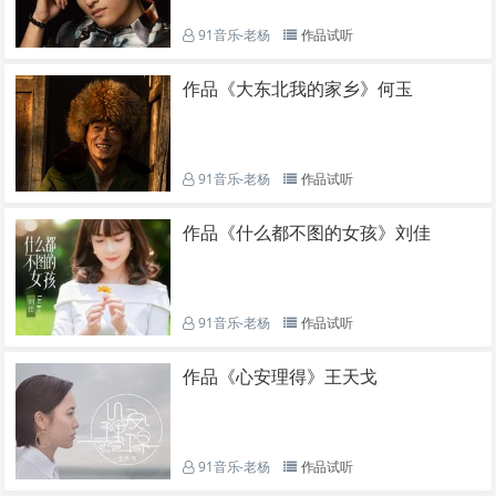
91音乐-老杨
作品试听
作品《大东北我的家乡》何玉
91音乐-老杨
作品试听
作品《什么都不图的女孩》刘佳
91音乐-老杨
作品试听
作品《心安理得》王天戈
91音乐-老杨
作品试听