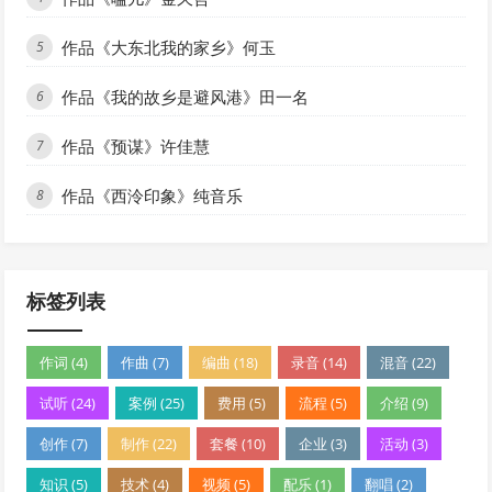
作品《大东北我的家乡》何玉
5
作品《我的故乡是避风港》田一名
6
作品《预谋》许佳慧
7
作品《西泠印象》纯音乐
8
标签列表
作词 (4)
作曲 (7)
编曲 (18)
录音 (14)
混音 (22)
试听 (24)
案例 (25)
费用 (5)
流程 (5)
介绍 (9)
创作 (7)
制作 (22)
套餐 (10)
企业 (3)
活动 (3)
知识 (5)
技术 (4)
视频 (5)
配乐 (1)
翻唱 (2)