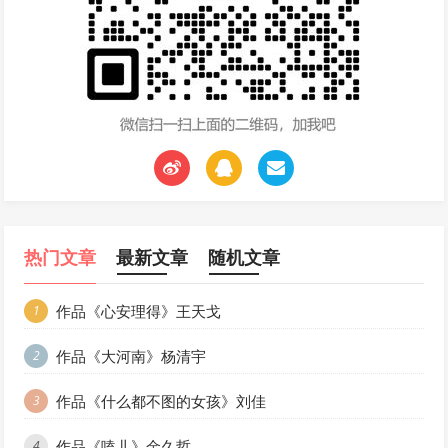
热门文章
最新文章
随机文章
作品《心安理得》王天戈
1
作品《大河南》杨清宇
2
作品《什么都不图的女孩》刘佳
3
作品《嗑儿》金久哲
4