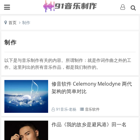
首页
制作
制作
以下是与音乐制作有关的内容。所谓制作：就是作词作曲之外的工
作。这里列出的所有音乐作品，都是我们制作的。
修音软件 Celemony Melodyne 两代
架构的简单对比
91音乐-老杨
音乐软件
作品《我的故乡是避风港》田一名