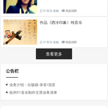
91音乐-老杨
作品试听
作品《西泠印象》纯音乐
91音乐-老杨
作品试听
查看更多
公告栏
业务介绍：出版级-录音/混音
杭州91音乐制作主营业务清单