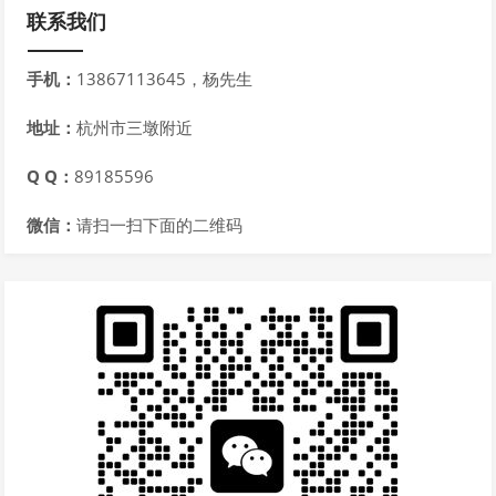
联系我们
手机：
13867113645，杨先生
地址：
杭州市三墩附近
Q Q：
89185596
微信：
请扫一扫下面的二维码