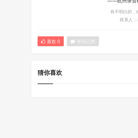
——杭州录音
有不明白的，
联系人：老杨
喜欢
0
评论已闭
猜你喜欢