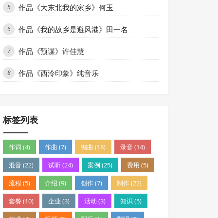
作品《大东北我的家乡》何玉
5
作品《我的故乡是避风港》田一名
6
作品《预谋》许佳慧
7
作品《西泠印象》纯音乐
8
标签列表
作词 (4)
作曲 (7)
编曲 (18)
录音 (14)
混音 (22)
试听 (24)
案例 (25)
费用 (5)
流程 (5)
介绍 (9)
创作 (7)
制作 (22)
套餐 (10)
企业 (3)
活动 (3)
知识 (5)