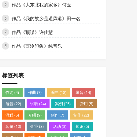
作品《大东北我的家乡》何玉
5
作品《我的故乡是避风港》田一名
6
作品《预谋》许佳慧
7
作品《西泠印象》纯音乐
8
标签列表
作词 (4)
作曲 (7)
编曲 (18)
录音 (14)
混音 (22)
试听 (24)
案例 (25)
费用 (5)
流程 (5)
介绍 (9)
创作 (7)
制作 (22)
套餐 (10)
企业 (3)
活动 (3)
知识 (5)