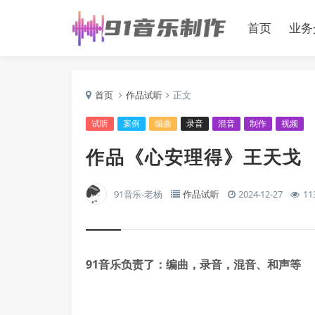
首页
业务
首页
作品试听
正文
试听
案例
编曲
录音
混音
制作
视频
作品《心安理得》王天戈
91音乐-老杨
作品试听
2024-12-27
11
91音乐负责了：编曲，录音，混音、和声等