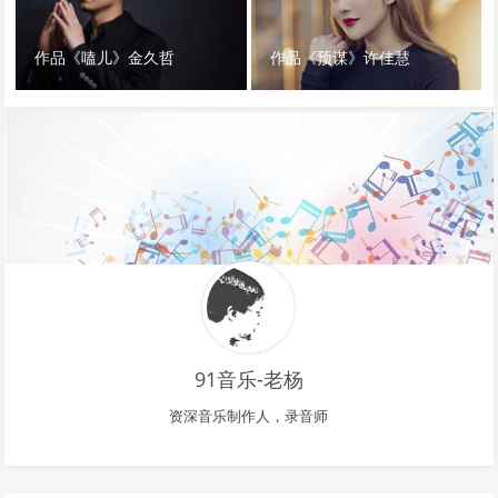
作品《嗑儿》金久哲
作品《预谋》许佳慧
91音乐-老杨
资深音乐制作人，录音师