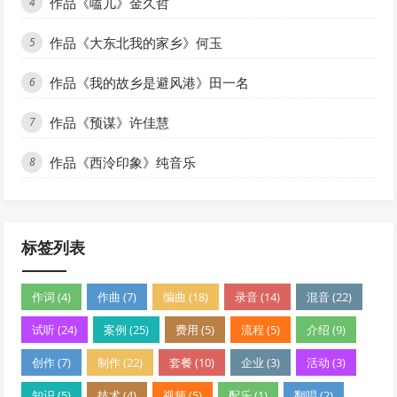
作品《嗑儿》金久哲
4
作品《大东北我的家乡》何玉
5
作品《我的故乡是避风港》田一名
6
作品《预谋》许佳慧
7
作品《西泠印象》纯音乐
8
标签列表
作词 (4)
作曲 (7)
编曲 (18)
录音 (14)
混音 (22)
试听 (24)
案例 (25)
费用 (5)
流程 (5)
介绍 (9)
创作 (7)
制作 (22)
套餐 (10)
企业 (3)
活动 (3)
知识 (5)
技术 (4)
视频 (5)
配乐 (1)
翻唱 (2)