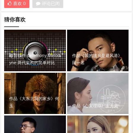
喜欢
0
评论已闭
猜你喜欢
修音软件 Celemony Melod
作品《我的故乡是避风港》
yne 两代架构的简单对比
田一名
作品《大东北我的家乡》何
玉
作品《心安理得》王天戈